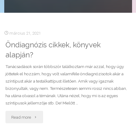
március 21, 2021
Öndiagnózis cikkek, könyvek
alapján?
Tanácsadások során többször találkoztam már azzal, hogy úgy
jöttetek el hozzám, hogy volt valamiféle öndiagnózisotok akár a
színtípust akár a testalkattípust illetően. Amik vagy igaznak
bizonyultak, vagy nem. Természetesen semmi rossz nincs abban,
ha utána olvasol a témának. Utána nézel, hogy mi is az egyes
színtípusok jellemzője stb. De! Mielőtt …
"Öndiagnózis
Read more
cikkek,