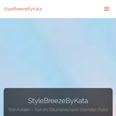
StyleBreezeByKata
StyleBreezeByKata
Tóth Katalin – Szín és Stílustanácsadó Személyi Stylist