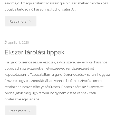
esik majd. Ez egy általános összefoglaló füzet, melyet minden ősz
típusba tartozó nő haszonnal tud forgatni. A …
"Letölthető
Read more
Stílus
Füzet-
április 1, 2020
Ékszer tárolási tippek
Nyár
Típus"
Ha gardróbrendezésbe kezdtek, akkor szeretnék egy két hasznos
tippet adni az ékszerek elhelyezésével, rendszerezésével
kapcsolatban is Tapasztaltam a gardróbrendezések során, hogy az
ékszerek egy ékszeres ládában vannak beömlesztve és semmi
rendszer nincs az elhelyezésükben. Éppen ezért, az ékszereket
próbáljátok meg úgy tárolni, hogy nem össze vannak csak
ömlesztve egy ládába …
"Ékszer
Read more