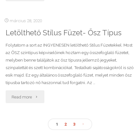
tárolási
tippek"
március 28, 2020
Letölthető Stílus Füzet- Ősz Típus
Folytatom a sort az INGYENESEN letölthető Stílus Füzetekkel. Most
az ŐSZ színtípus képviselőinek hoztam egy összefoglaló füzetet,
melyben benne találjátok az ősz típusra jellemző jegyeket,
színpalettát és szett kombinációkat. Testalkati sajátosságokról is szó
esik majd. Ez egy általános összefoglaló füzet, melyet minden ősz
típusba tartozó nő haszonnal tud forgatni. Az …
"Letölthető
Read more
Stílus
Füzet-
1
2
3
Bejegyzés
Ősz