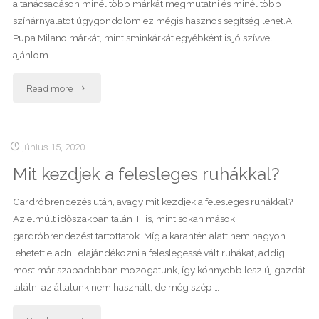
a tanácsadáson minél több márkát megmutatni és minél több
színárnyalatot úgygondolom ez mégis hasznos segítség lehet.A
Pupa Milano márkát, mint sminkárkát egyébként is jó szívvel
ajánlom.
"Rúzs
Read more
színek
–
június 15, 2020
Mit kezdjek a felesleges ruhákkal?
évszak
típusok
Gardróbrendezés után, avagy mit kezdjek a felesleges ruhákkal?
Az elmúlt időszakban talán Ti is, mint sokan mások
szerint"
gardróbrendezést tartottatok. Míg a karantén alatt nem nagyon
lehetett eladni, elajándékozni a feleslegessé vált ruhákat, addig
most már szabadabban mozogatunk, így könnyebb lesz új gazdát
találni az általunk nem használt, de még szép …
"Mit