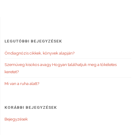
Típus"
navigáció
LEGUTÓBBI BEJEGYZÉSEK
Öndiagnózis cikkek, könyvek alapján?
Szemüveg kisokos avagy Hogyan találhatjuk meg a tökéletes
keretet?
Mi van a ruha alatt?
KORÁBBI BEJEGYZÉSEK
Bejegyzések