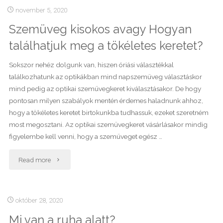
könyvek
november 5, 2020
Szemüveg kisokos avagy Hogyan
alapján?"
találhatjuk meg a tökéletes keretet?
Sokszor nehéz dolgunk van, hiszen óriási választékkal
találkozhatunk az optikákban mind napszemüveg választáskor
mind pedig az optikai szemüvegkeret kiválasztásakor. De hogy
pontosan milyen szabályok mentén érdemes haladnunk ahhoz,
hogy a tökéletes keretet birtokunkba tudhassuk, ezeket szeretném
most megosztani. Az optikai szemüvegkeret vásárlásakor mindig
figyelembe kell venni, hogy a szemüveget egész …
"Szemüveg
Read more
kisokos
avagy
október 28, 2020
Mi van a ruha alatt?
Hogyan