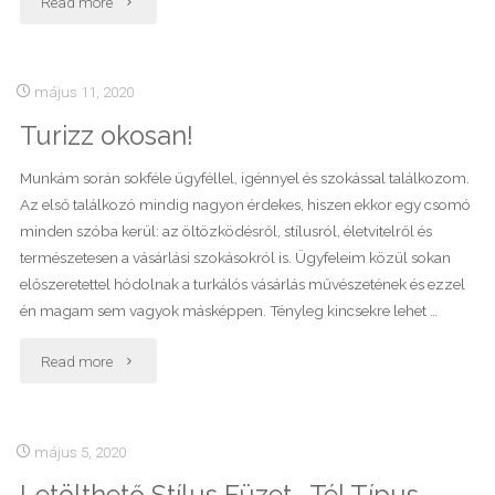
Read more
kezdjek
a
május 11, 2020
Turizz okosan!
felesleges
ruhákkal?"
Munkám során sokféle ügyféllel, igénnyel és szokással találkozom.
Az első találkozó mindig nagyon érdekes, hiszen ekkor egy csomó
minden szóba kerül: az öltözködésről, stílusról, életvitelről és
természetesen a vásárlási szokásokról is. Ügyfeleim közül sokan
előszeretettel hódolnak a turkálós vásárlás művészetének és ezzel
én magam sem vagyok másképpen. Tényleg kincsekre lehet …
"Turizz
Read more
okosan!"
május 5, 2020