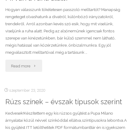
találhatjuk
Hogyan válasszunk tökéletesen passzoló melltartót? Manapság
rengeteget olvashatunk a divatról, különböző irányzatokról,
meg
trendekről. Arról azonban kevés szó esik, hogy mit viselünk,
viseljünk a ruha alatt. Pedig az alsóneműnek igencsak fontos
a
szerepe van kinézetünkben, bár külső szemmel nem látható,
tökéletes
mégis hatással van közérzetünkre, önbizalmunkra. Egy jól
megválasztott melltartóval még a tartásunk …
keretet?"
"Mi
Read more
van
a
szeptember 23, 2020
Rúzs színek – évszak típusok szerint
ruha
alatt?"
Kedvesek!Készítettem egy kis rúzsos gyűjtést a Pupa Milano
árnyalatai közül névvel színkóddal ellátva,színtípusokra lebontva.A
kis gyűjtést ITT letölthetitek PDF formátumbanBár én is igyekszem