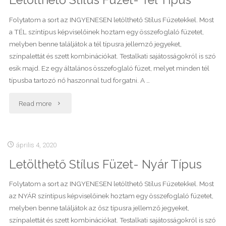
Letölthető Stílus Füzet- Tél Típus
Folytatom a sort az INGYENESEN letölthető Stílus Füzetekkel. Most
a TÉL színtípus képviselőinek hoztam egy összefoglaló füzetet,
melyben benne találjátok a tél típusra jellemző jegyeket,
színpalettát és szett kombinációkat. Testalkati sajátosságokról is szó
esik majd. Ez egy általános összefoglaló füzet, melyet minden tél
típusba tartozó nő haszonnal tud forgatni. A …
"Letölthető
Read more
Stílus
Füzet-
április 4, 2020
Letölthető Stílus Füzet- Nyár Típus
Tél
Típus"
Folytatom a sort az INGYENESEN letölthető Stílus Füzetekkel. Most
az NYÁR színtípus képviselőinek hoztam egy összefoglaló füzetet,
melyben benne találjátok az ősz típusra jellemző jegyeket,
színpalettát és szett kombinációkat. Testalkati sajátosságokról is szó