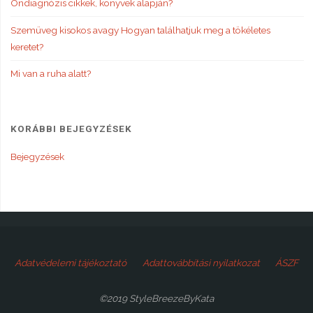
Öndiagnózis cikkek, könyvek alapján?
Szemüveg kisokos avagy Hogyan találhatjuk meg a tökéletes
keretet?
Mi van a ruha alatt?
KORÁBBI BEJEGYZÉSEK
Bejegyzések
Adatvédelemi tájékoztató
Adattovábbítási nyilatkozat
ÁSZF
©2019 StyleBreezeByKata