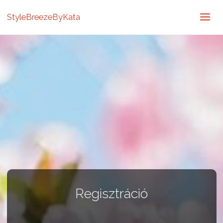
StyleBreezeByKata
Regisztráció