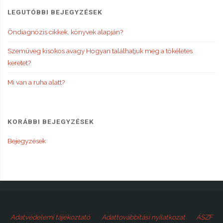
LEGUTÓBBI BEJEGYZÉSEK
Öndiagnózis cikkek, könyvek alapján?
Szemüveg kisokos avagy Hogyan találhatjuk meg a tökéletes
keretet?
Mi van a ruha alatt?
KORÁBBI BEJEGYZÉSEK
Bejegyzések
Adatvédelemi tájékoztató
Adattovábbítási nyilatkozat
ÁSZF