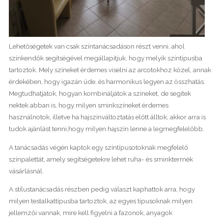
Lehetőségetek van csak színtanácsadáson részt venni, ahol
színkendők segítségével megállapítjuk, hogy melyik színtípusba
tartoztok. Mely színeket érdemes viselni az arcotokhoz közel, annak
érdekében, hogy igazán üde, és harmonikus legyen az összhatás.
Megtudhatjátok, hogyan kombináljátok a színeket, de segítek
nektek abban is, hogy milyen sminkszíneket érdemes
használnotok, illetve ha hajszínváltoztatás előtt álltok, akkor arra is
tudok ajánlást tenni,hogy milyen hajszín lenne a legmegfelelőbb.
A tanácsadás végén kaptok egy színtípusotoknak megfelelő
színpalettát, amely segítségetekre lehet ruha- és sminktermék
vásárlásnál.
A stílustanácsadás részben pedig választ kaphattok arra, hogy
milyen testalkattípusba tartoztok, az egyes típusoknak milyen
jellemzői vannak, mire kell figyelni a fazonok, anyagok