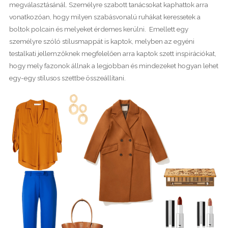
megválasztásánál. Személyre szabott tanácsokat kaphattok arra
vonatkozóan, hogy milyen szabásvonalú ruhákat keressetek a
boltok polcain és melyeket érdemes kerülni. Emellett egy
személyre szóló stílusmappát is kaptok, melyben az egyéni
testalkati jellemzőknek megfelelően arra kaptok szett inspirációkat,
hogy mely fazonok állnak a legjobban és mindezeket hogyan lehet
egy-egy stílusos szettbe összeállítani.