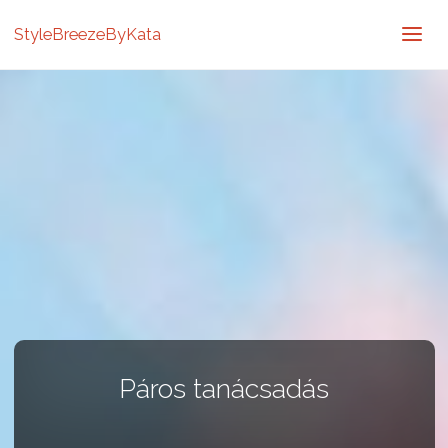
StyleBreezeByKata
Páros tanácsadás