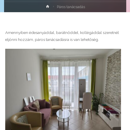
Home
Páros tanácsadás
Amennyiben édesanyáddal, barátnőddel, kollégáddal szeretnél
eljönni hozzám, páros tanácsadásra is van lehetőség.