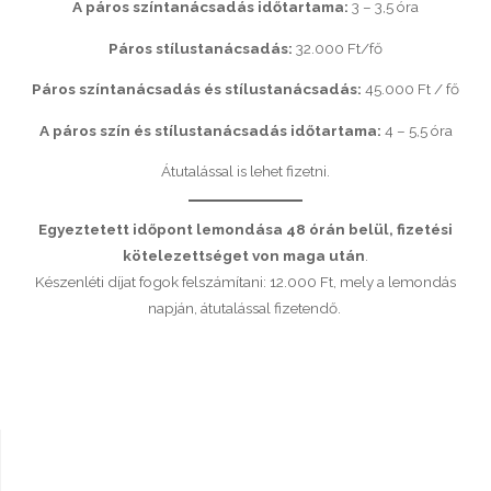
A páros színtanácsadás időtartama:
3 – 3,5 óra
Páros stílustanácsadás:
32.000 Ft/fő
Páros színtanácsadás és stílustanácsadás:
45.000 Ft / fő
A páros szín és stílustanácsadás időtartama:
4 – 5,5 óra
Átutalással is lehet fizetni.
Egyeztetett időpont lemondása 48 órán belül, fizetési
kötelezettséget von maga után
.
Készenléti díjat fogok felszámítani: 12.000 Ft, mely a lemondás
napján, átutalással fizetendő.