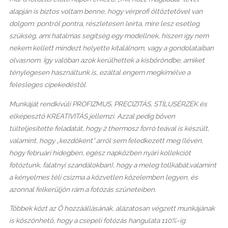
alapján is biztos voltam benne, hogy vérprofi öltöztetővel van
dolgom: pontról pontra, részletesen leírta, mire lesz esetleg
szükség, ami hatalmas segítség egy modellnek, hiszen így nem
nekem kellett mindezt helyette kitalálnom, vagy a gondolataiban
olvasnom. Így valóban azok kerülhettek a kisbőröndbe, amiket
ténylegesen használtunk is, ezáltal engem megkímélve a
felesleges cipekedéstől.
Munkáját rendkívüli PROFIZMUS, PRECIZITÁS, STÍLUSÉRZÉK és
elképesztő KREATIVITÁS jellemzi. Azzal pedig bőven
túlteljesítette feladatát, hogy 2 thermosz forró teával is készült,
valamint, hogy „kezdőként” arról sem feledkezett meg (lévén,
hogy februári hidegben, egész napközben nyári kollekciót
fotóztunk, falatnyi szandálokban), hogy a meleg tollkabát,valamint
a kényelmes téli csizma a közvetlen közelemben legyen, és
azonnal felkerüljön rám a fotózás szüneteiben.
Többek közt az Ő hozzáállásának, alázatosan végzett munkájának
is köszönhető, hogy a csepeli fotózás hangulata 110%-ig