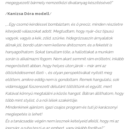
megegyezett bármely nemzetközi divatanyag készítésével!”
/
Kanizsa Dóra modell
/
„…
Egy csomó kérdéssel bombáztam, és ő precíz, minden részletre
kiterjedő válaszokat adott. Megtudtam, hogy nyár-ősz típusú
vagyok, vagyis a kék, zöld, szürke, hidegrózsaszín árnyalatok
állnak jól, bordó után nem kellene áhítoznom, és a feketét is
hanyagolhatom. Sokat tanultam tőle, a hallottakat a munkám
során is alkalmazni fogom. Nem akart semmit rám erőltetni, inkább
megerősített abban, hogy helyes úton járok – már ami az
öltözködésemet illeti -, és olyan perspektívákat nyitott meg
előttem, amikre eddig nem is gondoltam. Remek hangulatú, sok
vidámsággal fűszerezett délutánt töltöttünk el együtt, mert
Katával könnyű megtalálni a közös hangot. Bátran állíthatom, hogy
több mint stylist, ő a női lélek szakértője.
Mindenkinek ajánlom, igazi csajos program és tuti jó karácsonyi
meglepetés is lehet!
És a tanácsadás végén nem lesznek kételyeid afelől, hogy mi az
igazság: a ruha teszi-e az embert, vagy inkább fordítva?
”