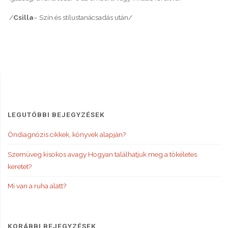
/
Csilla
– Szín és stílustanácsadás után/
LEGUTÓBBI BEJEGYZÉSEK
Öndiagnózis cikkek, könyvek alapján?
Szemüveg kisokos avagy Hogyan találhatjuk meg a tökéletes
keretet?
Mi van a ruha alatt?
KORÁBBI BEJEGYZÉSEK