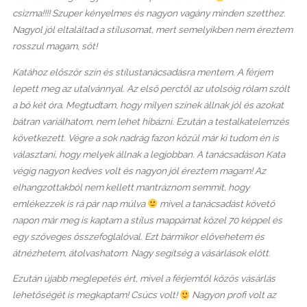
csizma!!!! Szuper kényelmes és nagyon vagány minden szetthez.
Nagyol jól eltaláltad a stílusomat, mert semelyikben nem éreztem
rosszul magam, sőt!
Katához először szín és stílustanácsadásra mentem. A férjem
lepett meg az utalvánnyal. Az első perctől az utolsóig rólam szólt
a bő két óra. Megtudtam, hogy milyen színek állnak jól és azokat
bátran variálhatom, nem lehet hibázni. Ezután a testalkatelemzés
következett. Végre a sok nadrág fazon közül már ki tudom én is
választani, hogy melyek állnak a legjobban. A tanácsadáson Kata
végig nagyon kedves volt és nagyon jól éreztem magam! Az
elhangzottakból nem kellett mantráznom semmit, hogy
emlékezzek is rá pár nap múlva
mivel a tanácsadást követő
napon már meg is kaptam a stílus mappámat közel 70 képpel és
egy szöveges összefoglalóval. Ezt bármikor elővehetem és
átnézhetem, átolvashatom. Nagy segítség a vásárlások előtt.
Ezután újabb meglepetés ért, mivel a férjemtől közös vásárlás
lehetőségét is megkaptam! Csúcs volt!
Nagyon profi volt az