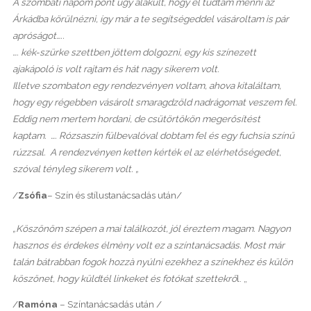
A szombati napom pont úgy alakult, hogy el tudtam menni az
Árkádba körülnézni, így már a te segítségeddel vásároltam is pár
apróságot…..
…. kék-szürke szettben jöttem dolgozni, egy kis színezett
ajakápoló is volt rajtam és hát nagy sikerem volt.
Illetve szombaton egy rendezvényen voltam, ahova kitaláltam,
hogy egy régebben vásárolt smaragdzöld nadrágomat veszem fel.
Eddig nem mertem hordani, de csütörtökön megerősítést
kaptam. …. Rózsaszín fülbevalóval dobtam fel és egy fuchsia színű
rúzzsal. A rendezvényen ketten kérték el az elérhetőségedet,
szóval tényleg sikerem volt. „
/
Zsófia
– Szín és stílustanácsadás után/
„Köszönöm szépen a mai találkozót, jól éreztem magam. Nagyon
hasznos és érdekes élmèny volt ez a színtanácsadás. Most már
talán bátrabban fogok hozzà nyúlni ezekhez a színekhez és külön
köszönet, hogy küldtél linkeket és fotókat szettekrő
l. „
/
Ramóna
– Színtanácsadás után /