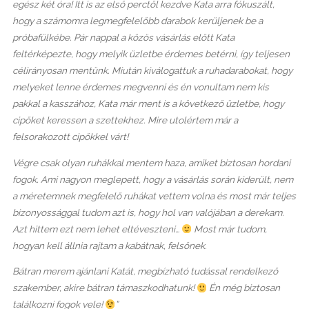
egész két óra! Itt is az első perctől kezdve Kata arra fókuszált,
hogy a számomra legmegfelelőbb darabok kerüljenek be a
próbafülkébe. Pár nappal a közös vásárlás előtt Kata
feltérképezte, hogy melyik üzletbe érdemes betérni, így teljesen
célirányosan mentünk. Miután kiválogattuk a ruhadarabokat, hogy
melyeket lenne érdemes megvenni és én vonultam nem kis
pakkal a kasszához, Kata már ment is a következő üzletbe, hogy
cipőket keressen a szettekhez. Mire utolértem már a
felsorakozott cipőkkel várt!
Végre csak olyan ruhákkal mentem haza, amiket biztosan hordani
fogok. Ami nagyon meglepett, hogy a vásárlás során kiderült, nem
a méretemnek megfelelő ruhákat vettem volna és most már teljes
bizonyossággal tudom azt is, hogy hol van valójában a derekam.
Azt hittem ezt nem lehet eltéveszteni…
Most már tudom,
hogyan kell állnia rajtam a kabátnak, felsőnek.
Bátran merem ajánlani Katát, megbízható tudással rendelkező
szakember, akire bátran támaszkodhatunk!
Én még biztosan
találkozni fogok vele!
”