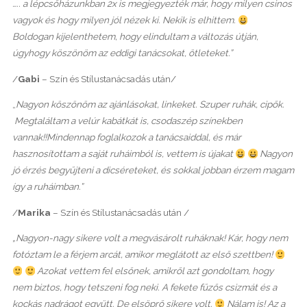
….. a lépcsőházunkban 2x is megjegyezték már, hogy milyen csinos
vagyok és hogy milyen jól nézek ki. Nekik is elhittem.
Boldogan kijelenthetem, hogy elindultam a változás útján,
úgyhogy köszönöm az eddigi tanácsokat, ötleteket.”
/
Gabi
– Szín és Stílustanácsadás után/
„
Nagyon köszönöm az ajánlásokat, linkeket. Szuper ruhák, cipők.
Megtaláltam a velúr kabátkát is, csodaszép színekben
vannak!!Mindennap foglalkozok a tanácsaiddal, és már
hasznosítottam a saját ruháimból is, vettem is újakat
Nagyon
jó érzés begyűjteni a dicséreteket, és sokkal jobban érzem magam
így a ruháimban.”
/
Marika
– Szín és Stílustanácsadás után /
„Nagyon-nagy sikere volt a megvásárolt ruháknak! Kár, hogy nem
fotóztam le a férjem arcát, amikor meglátott az első szettben!
Azokat vettem fel elsőnek, amikről azt gondoltam, hogy
nem biztos, hogy tetszeni fog neki. A fekete fűzős csizmát és a
kockás nadrágot együtt. De elsöprő sikere volt.
Nálam is! Az a