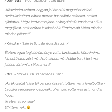
/
Daniella
– Noor Divatbemutató után/
„Köszönöm szépen, nagyon jól éreztük magunkat Nálad!
Azóta kivirultam, bátran merem használni a színeket, amiket
ajánlottál. Még a kedvem is jobb, szárnyalok :D. Imádom a stílus
megújítást, amit ezúton is köszönök! Élmény volt Veled minden
minden pillanat!”
/
Kriszta
– Szín és Stílustanácsadás után/
Életem egyik legjobb élménye volt a tanácsadás. Köszönöm a
kimerítõ elemzést mind színekben, mind stílusban. Most már
jobban „értem“ a stílusomat :)”
/
Orsi
– Szín és Stílustanácsadás után/
„
Az 1ik csajjal (vásárló) párszor összefutottam már a fonalboltban.
Utoljára a legkedvencebb kék ruhámban voltam és azt mondta,
hogy…
Te olyan szép vagy!
Elhittem neki.