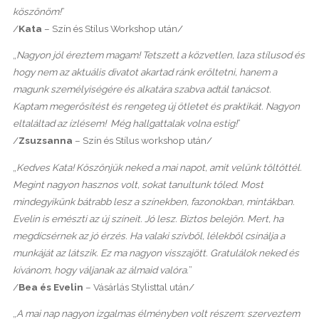
köszönöm!
”
/
Kata
– Szín és Stílus Workshop után/
„
Nagyon jól éreztem magam! Tetszett a közvetlen, laza stílusod és
hogy nem az aktuális divatot akartad ránk erőltetni, hanem a
magunk személyiségére és alkatára szabva adtál tanácsot.
Kaptam megerősítést és rengeteg új ötletet és praktikát. Nagyon
eltaláltad az ízlésem! Még hallgattalak volna estig!
”
/
Zsuzsanna
– Szín és Stílus workshop után/
„
Kedves Kata! Köszönjük neked a mai napot, amit velünk töltöttél.
Megint nagyon hasznos volt, sokat tanultunk tőled. Most
mindegyikünk bátrabb lesz a színekben, fazonokban, mintákban.
Evelin is emészti az új színeit. Jó lesz. Biztos belejön. Mert, ha
megdícsérnek az jó érzés. Ha valaki szívből, lélekből csinálja a
munkáját az látszik. Ez ma nagyon visszajött. Gratulálok neked és
kívánom, hogy váljanak az álmaid valóra.
”
/
Bea és Evelin
– Vásárlás Stylisttal után/
„
A mai nap nagyon izgalmas élményben volt részem: szerveztem