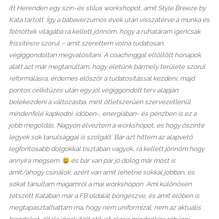
itt Herenden egy szín-és stílus workshopot, amit Style Breeze by
Kata tartott. Így a babaverzumos évek után visszatérve a munka és
felnőttek világába rá kellett jönnöm, hogy a ruhatáram igencsak
frissítésre szorul – amit szerettem volna tudatosan,
végiggondoltan megvalósítani. A coachinggal eltöltött hónapok
alatt azt már megtanultam, hogy életünk bármely területe szorul
reformálásra, érdemes először a tudatosítással kezdeni, majd
pontos célkitűzés után egy jól végiggondolt terv alapján
belekezdeni a változásba, mint ötletszerűen szervezetlenül
mindenfelé kapkodni: időben-, energiában- és pénzben is ez a
jobb megoldás. Nagyon élveztem a workshopot, és hogy őszinte
legyek sok tanulsággal is szolgált. Bár azt hittem az alapvető
legfontosabb dolgokkal tisztában vagyok, rá kellett jönnöm hogy
annyira mégsem
és bár van pár jó dolog már most is
amit/ahogy csinálok, azért van amit lehetne sokkal jobban, és
sokat tanultam magamról a mai workshopon. Ami különösen
tetszett Katában már a FB oldalát böngészve, és amit élőben is
megtapasztalhattam ma, hogy nem uniformizál, nem az aktuális