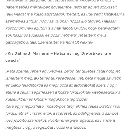
trendeket, általa jónak ítélt stílust akarja mindenkire ráhúzni,
hanem teljes mértékben figyelembe veszi az egyén szokásait,
lelki világát is a külső adottságok mellett, és úgy segít kialakítani a
személyes stílust, hogy az valóban hozzá illő legyen. Hálásan
köszönöm neki ezúton is a mai napot! Örülök, hogy belevágtam,
sok hasznos tudással és pozitív élménnyel lettem ma is
gazdagabb általa.
Szeretettel ajánlom Őt Nektek
” .
/
Kis Dalmadi Mariann – Hatszínvirág Dietetikus, life
coach
/
„
Kata személyében egy kedves, bájos, lendületes fiatal hölgyet
ismertem meg, aki teljes lelkesedéssel veti bele magát az újabb
és újabb feladatokba és meghozza az áldozatokat azért, hogy
elérje a célját: segíthessen a hozzá fordulóknak kiteljesedniük a
külsejükben és kihozni magukból a legtöbbet.
Kata egy megbízható, mosolygós lány, akihez teljes bizalommal
fordulhatnak, hiszen érzik a szeretet, az odafigyelést, a szívből
jövő jobbító szándékot. Pozitív energiája ragadós, és mindent
megtesz, hogy a legjobbat hozza ki a napból.