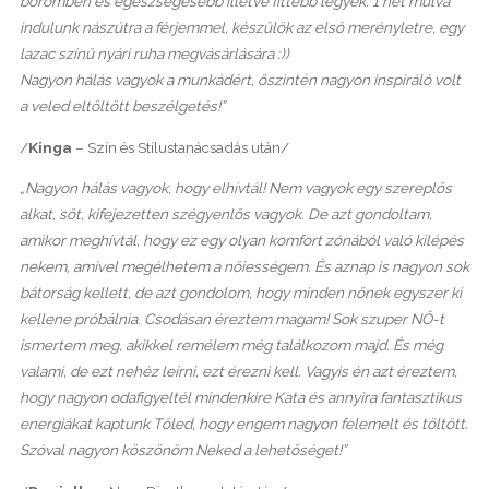
bőrömben és egészségesebb illetve fittebb legyek. 1 hét múlva
indulunk nászútra a férjemmel, készülök az első merényletre, egy
lazac színű nyári ruha megvásárlására :))
Nagyon hálás vagyok a munkádért, őszintén nagyon inspiráló volt
a veled eltöltött beszélgetés!”
/
Kinga
– Szín és Stílustanácsadás után/
„Nagyon hálás vagyok, hogy elhívtál! Nem vagyok egy szereplős
alkat, sőt, kifejezetten szégyenlős vagyok. De azt gondoltam,
amikor meghívtál, hogy ez egy olyan komfort zónából való kilépés
nekem, amivel megélhetem a nőiességem. És aznap is nagyon sok
bátorság kellett, de azt gondolom, hogy minden nőnek egyszer ki
kellene próbálnia. Csodásan éreztem magam! Sok szuper NŐ-t
ismertem meg, akikkel remélem még találkozom majd. És még
valami, de ezt nehéz leírni, ezt érezni kell. Vagyis én azt éreztem,
hogy nagyon odafigyeltél mindenkire Kata és annyira fantasztikus
energiákat kaptunk Tőled, hogy engem nagyon felemelt és töltött.
Szóval nagyon köszönöm Neked a lehetőséget!”