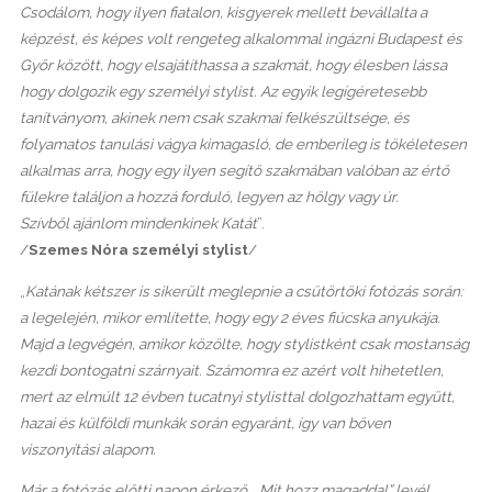
Csodálom, hogy ilyen fiatalon, kisgyerek mellett bevállalta a
képzést, és képes volt rengeteg alkalommal ingázni Budapest és
Győr között, hogy elsajátíthassa a szakmát, hogy élesben lássa
hogy dolgozik egy személyi stylist. Az egyik legígéretesebb
tanítványom, akinek nem csak szakmai felkészültsége, és
folyamatos tanulási vágya kimagasló, de emberileg is tökéletesen
alkalmas arra, hogy egy ilyen segítő szakmában valóban az értő
fülekre találjon a hozzá forduló, legyen az hölgy vagy úr.
Szívből ajánlom mindenkinek Katát
”.
/
Szemes Nóra személyi stylist
/
„
Katának kétszer is sikerült meglepnie a csütörtöki fotózás során:
a legelején, mikor említette, hogy egy 2 éves fiúcska anyukája.
Majd a legvégén, amikor közölte, hogy stylistként csak mostanság
kezdi bontogatni szárnyait. Számomra ez azért volt hihetetlen,
mert az elmúlt 12 évben tucatnyi stylisttal dolgozhattam együtt,
hazai és külföldi munkák során egyaránt, így van bőven
viszonyítási alapom.
Már a fotózás előtti napon érkező, „Mit hozz magaddal” levél