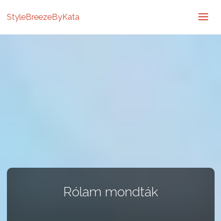
StyleBreezeByKata
Rólam mondták