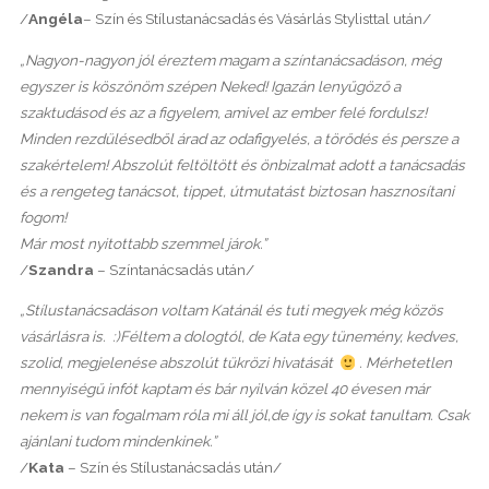
/
Angéla
– Szín és Stílustanácsadás és Vásárlás Stylisttal után/
„Nagyon-nagyon jól éreztem magam a színtanácsadáson, még
egyszer is köszönöm szépen Neked! Igazán lenyűgöző a
szaktudásod és az a figyelem, amivel az ember felé fordulsz!
Minden rezdülésedből árad az odafigyelés, a törődés és persze a
szakértelem! Abszolút feltöltött és önbizalmat adott a tanácsadás
és a rengeteg tanácsot, tippet, útmutatást biztosan hasznosítani
fogom!
Már most nyitottabb szemmel járok.”
/
Szandra
– Színtanácsadás után/
„Stílustanácsadáson voltam Katánál és tuti megyek még közös
vásárlásra is. :)Féltem a dologtól, de Kata egy tünemény, kedves,
szolid, megjelenése abszolút tükrözi hivatását
. Mérhetetlen
mennyiségű infót kaptam és bár nyilván közel 40 évesen már
nekem is van fogalmam róla mi áll jól,de így is sokat tanultam. Csak
ajánlani tudom mindenkinek.”
/
Kata
– Szín és Stílustanácsadás után/