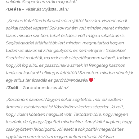
nekünk. Szuperül éreztük magunkat.
”
/
Beáta
– Vásárlás Stylisttal után/
„
Kedves Kata! Gardróbrendezésre jöttél hozzám, viszont annál
sokkal többet kaptam! Sok sok ruhám volt minden méret minden
fazon minden színben, tehát őskáosz volt maga a ruhatáram is.
Segítségeddel átláthatóbb lett minden, megmutattad hogyan
tudom az alakomat kihangsúlyozni és nem elrejteni “zsákokba”.
Szetteket mutattál, ma már csak elég előkapnom valamit, tudom,
hogy jól fog állni, és passzolnak a színek is! Rengeteg hasznos
tanácsot kaptam! Lelkileg is feltöltött! Szerintem minden nőnek jár
egy stílus tanácsadás és gardróbrendezés!
”
/
Zsófi
– Gardróbrendezés után/
„
Köszönöm szépen! Nagyon sokat segítettél, már elkezdtem
átnézni a ruhatáramat is! Köszönöm a kedvességedet. Jó volt,
hogy vidám kötetlen hangulat volt. Tartottam tőle, hogy négyen
leszünk, de éppúgy figyeltél mindenkire. Annyi infót kaptam, hogy
csak győztem feldolgozni. Jól esett a sok pozitív megerősítés,
egyáltalán nem éreztem magam kellemetlenül. Hálásan