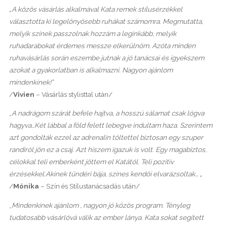
„A közös vásárlás alkalmával Kata remek stílusérzékkel
választotta ki legelőnyösebb ruhákat számomra. Megmutatta,
melyik színek passzolnak hozzám a leginkább, melyik
ruhadarabokat érdemes messze elkerülnöm. Azóta minden
ruhavásárlás során eszembe jutnak a jó tanácsai és igyekszem
azokat a gyakorlatban is alkalmazni. Nagyon ajánlom
mindenkinek!”
/
Vivien
– Vásárlás stylisttal után/
„
A nadrágom szárát befele hajtva, a hosszú sálamat csak lógva
hagyva…Két lábbal a föld felett lebegve indultam haza. Szerintem
azt gondolták ezzel az adrenalin töltettel biztosan egy szuper
randiról jön ez a csaj. Azt hiszem igazuk is volt. Egy magabiztos,
célokkal teli emberként jöttem el Katától. Teli pozitív
érzésekkel.Akinek tündéri bája, színes kendői elvarázsoltak… „
/
Mónika
– Szín és Stílustanácsadás után/
„
Mindenkinek ajánlom , nagyon jó közös program. Tényleg
tudatosabb vásárlóvá válik az ember lánya. Kata sokat segített