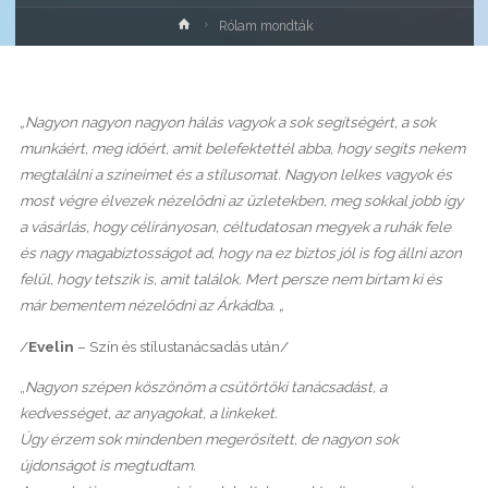
Home
Rólam mondták
„Nagyon nagyon nagyon hálás vagyok a sok segítségért, a sok
munkáért, meg időért, amit belefektettél abba, hogy segíts nekem
megtalálni a színeimet és a stílusomat. Nagyon lelkes vagyok és
most végre élvezek nézelődni az üzletekben, meg sokkal jobb így
a vásárlás, hogy célirányosan, céltudatosan megyek a ruhák fele
és nagy magabiztosságot ad, hogy na ez biztos jól is fog állni azon
felül, hogy tetszik is, amit találok. Mert persze nem bírtam ki és
már bementem nézelődni az Árkádba. „
/
Evelin
– Szín és stílustanácsadás után/
„
Nagyon szépen köszönöm a csütörtöki tanácsadást, a
kedvességet, az anyagokat, a linkeket.
Úgy érzem sok mindenben megerősített, de nagyon sok
újdonságot is megtudtam.