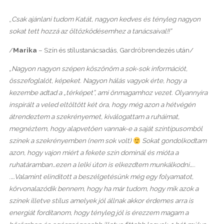
„
Csak ajánlani tudom Katát, nagyon kedves és tényleg nagyon
sokat tett hozzá az öltözködésemhez a tanácsaival!!”
/
Marika
– Szín és stílustanácsadás, Gardróbrendezés után/
„Nagyon nagyon szépen köszönöm a sok-sok információt,
összefoglalót, képeket. Nagyon hálás vagyok érte, hogy a
kezembe adtad a „térképet”, ami önmagamhoz vezet. Olyannyira
inspirált a veled eltöltött két óra, hogy még azon a hétvégén
átrendeztem a szekrényemet, kiválogattam a ruháimat,
megnéztem, hogy alapvetően vannak-e a saját színtípusomból
színek a szekrényemben (nem sok volt)
Sokat gondolkodtam
azon, hogy vajon miért a fekete szín dominál és mióta a
ruhatáramban…ezen a lelki úton is elkezdtem munkálkodni…..
.
….Valamint elindított a beszélgetésünk még egy folyamatot,
körvonalazódik bennem, hogy ha már tudom, hogy mik azok a
színek illetve stílus amelyek jól állnak akkor érdemes arra is
energiát fordítanom, hogy tényleg jól is érezzem magam a