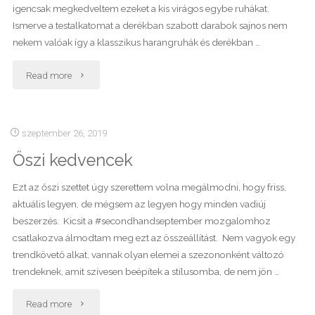
igencsak megkedveltem ezeket a kis virágos egybe ruhákat.
Ismerve a testalkatomat a derékban szabott darabok sajnos nem
nekem valóak így a klasszikus harangruhák és derékban …
"Virágos
Read more
romantika"
szeptember 26, 2019
Őszi kedvencek
Ezt az őszi szettet úgy szerettem volna megálmodni, hogy friss,
aktuális legyen, de mégsem az legyen hogy minden vadiúj
beszerzés. Kicsit a #secondhandseptember mozgalomhoz
csatlakozva álmodtam meg ezt az összeállítást. Nem vagyok egy
trendkövető alkat, vannak olyan elemei a szezononként változó
trendeknek, amit szívesen beépítek a stílusomba, de nem jön …
"Őszi
Read more