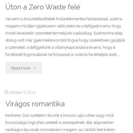
Úton a Zero Waste felé
Füzet
1."
Ha nem is büszkélkedhetek hulladékmentes háztartással, azért a
magam módján igyekszem változtatni és odafigyelni arra, hogy
minél kevesebb szemetet termeljünk családilag. Számomra alap
dolog volt már gyermekkoromtól fogva hogy szelektíven gyűjtjük
a szemetet, odafigyelünk a villanykapcsolásra és arra, hogy a
fürdésnél fogmosásnál ne folyassuk a vizet és ha tehetjük autó …
"Úton
Read more
a
Zero
október 9, 2019
Virágos romantika
Waste
felé"
Kedvenc őszi szettjeim között a hosszú ujjú ruhás vagy midi
hosszúságú ingruhás szettek is szerepelnek. Bár alapvetően
nadrágos típusnak mondanám magam, az utóbbi két évben