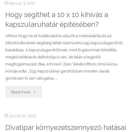
Füzet
február 3, 2020
Hogy segíthet a 10 x 10 kihívás a
–
kapszularuhatár építésében?
Tavasz
Ahhoz hogy kicsit tudatosabbá váljunk a ruhavásárlás és az
típus"
öltözködés terén segítség lehet számunkra egy kapszulagardrób
kialakítása. A kapszulagardróbnak, mint fogalomnak többféle,
megközelítése és definíciója is van, de talán a legjobb
megfogalmazást, Bea Johnson: Zero Waste otthon című könyv
írónője adta: „Egy kapszulányi gardróbban minden darab
gondosan ki van válogatva, …
"Hogy
Read more
segíthet
a
január 23, 2020
Divatipar környezetszennyező hatásai
10