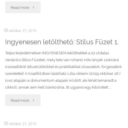
"Önazonosság
Read more
és
személyes
október 27, 2019
Ingyenesen letölthető: Stílus Füzet 1.
stílus
kialakítása"
Teljes terjedelmében INGYENESEN letölthetitek a 22 oldalas
Variációs Stílus Füzetet, mely tele van rohanó nők/anyák számára
összeállított stílustrükkökkel és praktikákkal olvassátok, forgassátok
szeretettel! A Kisalföldben található Lilla cikkem (2019.október 16.)
is ez alapján a dokumentum alapján íródott, aki tehát lemaradt a
cikkről, annak sem kell bánkódnia, itt ugyanis egy kibővített …
"Ingyenesen
Read more
letölthető:
Stílus
október 21, 2019