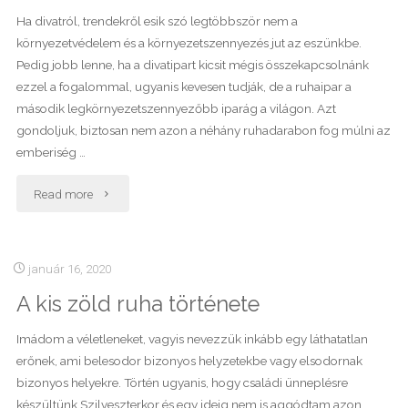
x
Ha divatról, trendekről esik szó legtöbbször nem a
környezetvédelem és a környezetszennyezés jut az eszünkbe.
10
Pedig jobb lenne, ha a divatipart kicsit mégis összekapcsolnánk
ezzel a fogalommal, ugyanis kevesen tudják, de a ruhaipar a
kihívás
második legkörnyezetszennyezőbb iparág a világon. Azt
a
gondoljuk, biztosan nem azon a néhány ruhadarabon fog múlni az
emberiség …
kapszularuhatár
"Divatipar
Read more
építésében?"
környezetszennyező
hatásai"
január 16, 2020
A kis zöld ruha története
Imádom a véletleneket, vagyis nevezzük inkább egy láthatatlan
erőnek, ami belesodor bizonyos helyzetekbe vagy elsodornak
bizonyos helyekre. Történ ugyanis, hogy családi ünneplésre
készültünk Szilveszterkor és egy ideig nem is aggódtam azon,