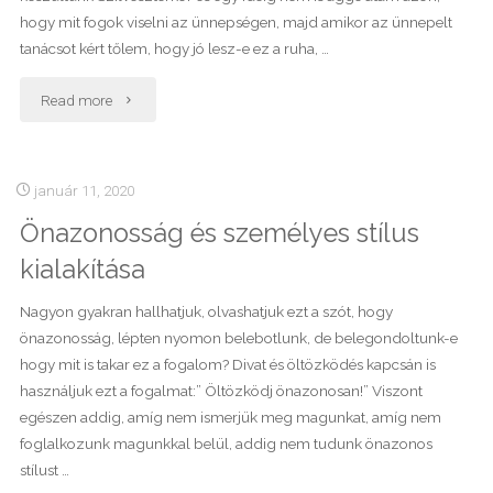
hogy mit fogok viselni az ünnepségen, majd amikor az ünnepelt
tanácsot kért tőlem, hogy jó lesz-e ez a ruha, …
"A
Read more
kis
zöld
január 11, 2020
Önazonosság és személyes stílus
ruha
kialakítása
története"
Nagyon gyakran hallhatjuk, olvashatjuk ezt a szót, hogy
önazonosság, lépten nyomon belebotlunk, de belegondoltunk-e
hogy mit is takar ez a fogalom? Divat és öltözködés kapcsán is
használjuk ezt a fogalmat:” Öltözködj önazonosan!” Viszont
egészen addig, amíg nem ismerjük meg magunkat, amíg nem
foglalkozunk magunkkal belül, addig nem tudunk önazonos
stílust …