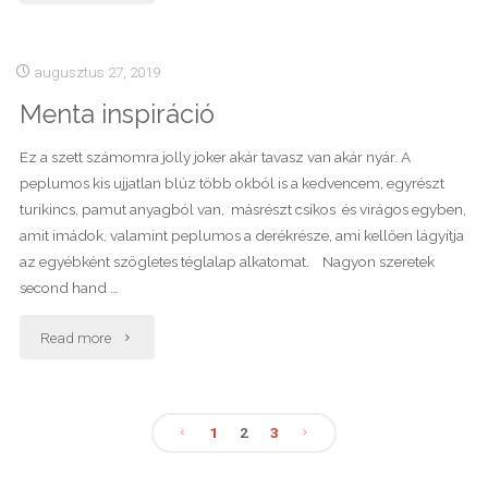
kedvencek"
augusztus 27, 2019
Menta inspiráció
Ez a szett számomra jolly joker akár tavasz van akár nyár. A
peplumos kis ujjatlan blúz több okból is a kedvencem, egyrészt
turikincs, pamut anyagból van, másrészt csíkos és virágos egyben,
amit imádok, valamint peplumos a derékrésze, ami kellően lágyítja
az egyébként szögletes téglalap alkatomat. Nagyon szeretek
second hand …
"Menta
Read more
inspiráció"
1
2
3
Bejegyzés