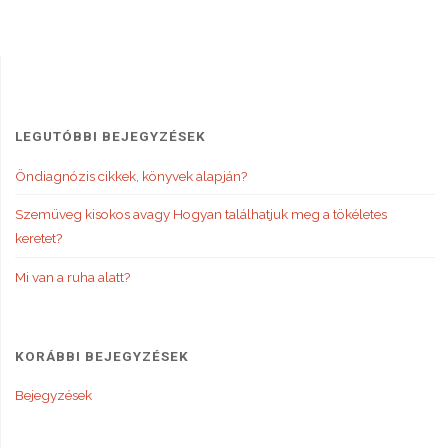
navigáció
LEGUTÓBBI BEJEGYZÉSEK
Öndiagnózis cikkek, könyvek alapján?
Szemüveg kisokos avagy Hogyan találhatjuk meg a tökéletes
keretet?
Mi van a ruha alatt?
KORÁBBI BEJEGYZÉSEK
Bejegyzések