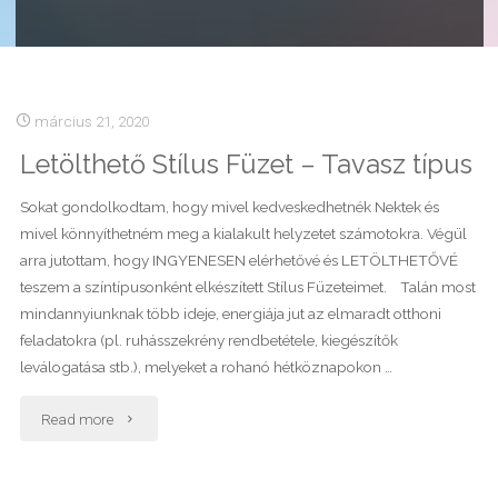
március 21, 2020
Letölthető Stílus Füzet – Tavasz típus
Sokat gondolkodtam, hogy mivel kedveskedhetnék Nektek és
mivel könnyíthetném meg a kialakult helyzetet számotokra. Végül
arra jutottam, hogy INGYENESEN elérhetővé és LETÖLTHETŐVÉ
teszem a színtípusonként elkészített Stílus Füzeteimet. Talán most
mindannyiunknak több ideje, energiája jut az elmaradt otthoni
feladatokra (pl. ruhásszekrény rendbetétele, kiegészítők
leválogatása stb.), melyeket a rohanó hétköznapokon …
"Letölthető
Read more
Stílus