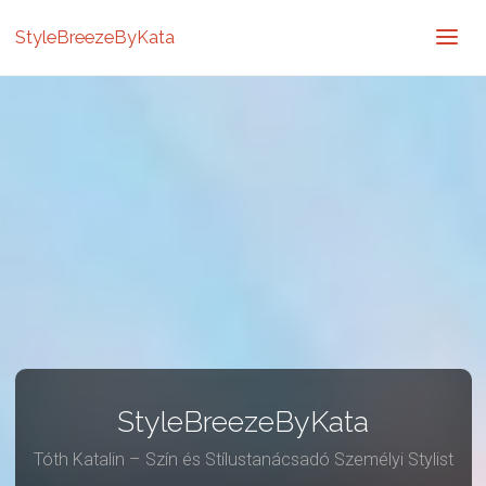
StyleBreezeByKata
StyleBreezeByKata
Tóth Katalin – Szín és Stílustanácsadó Személyi Stylist